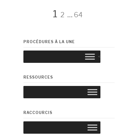
Navigation
Page
Page
Page
1
2
…
64
des
PROCÉDURES À LA UNE
articles
<
RESSOURCES
RACCOURCIS